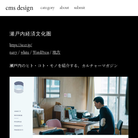
category
about
submit
瀬戸内経済文化圏
https://secr.jp/
/
/
/
navy
white
WordPress
地方
瀬戸内のヒト・コト・モノを紹介する、カルチャーマガジン