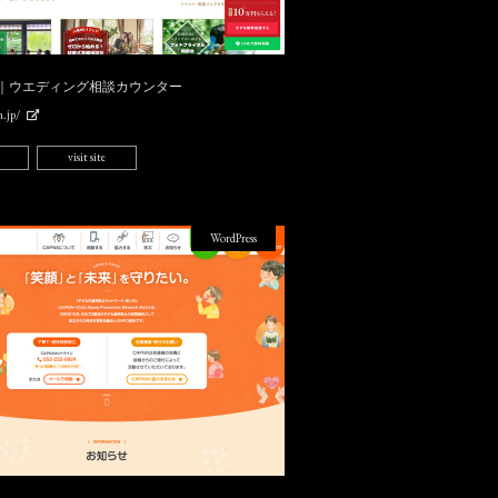
｜ウエディング相談カウンター
n.jp/
visit site
WordPress