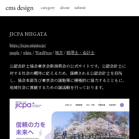
category
about
submit
JICPA NIIGATA
https://jicpa-niigata.jp/
/
/
/
/
purple
white
WordPress
地方
税理士・会計士
公認会計士協会東京会新潟県会の公式サイトです。公認会計士に
対する社会の期待に応えるため、信頼される公認会計士を目指
し、協会本部及び東京会の諸施策に積極的に協力するとともに、
地域社会に貢献するための諸活動を行っております。