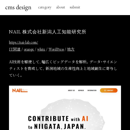
category
about
submit
NAIL 株式会社新潟人工知能研究所
https://nai-lab.com/
/
/
/
/
IT関連
orange
white
WordPress
地方
AI技術を駆使して､幅広くビッグデータを解析｡ データ･サイエン
ティストを育成して､ 新潟地域の生産性向上と地域創生に寄与し
ていく｡