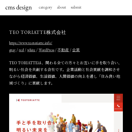
category
about
submit
TEO TORIATTE株式会社
https://www.teotoriatte.info/
/
/
/
/
/
gray
red
white
WordPress
不動産
企業
TEO TORIATTEは、関わる全ての方々とお互いに手を取り合い、
明るい社会を共創する会社です。企業活動と社会貢献を調和させ
ながら経済価値、生活価値、人間価値の向上を通し「住み良い地
域づくり」に貢献します。