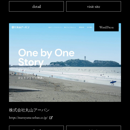
detail
visit site
WordPress
株式会社丸山アーバン
https://maruyama-urban.co.jp/