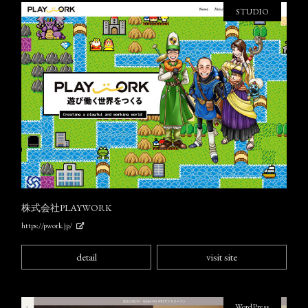
STUDIO
株式会社PLAYWORK
https://pwork.jp/
detail
visit site
WordPress