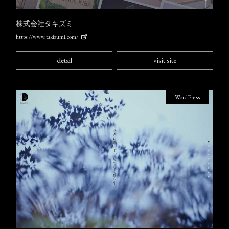
株式会社タキズミ
https://www.takizumi.com/
detail
visit site
WordPress