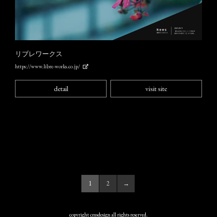
リブレワークス
https://www.libre-works.co.jp/
detail
visit site
1
2
→
copyright cmsdesign all rights reserved.