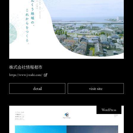
株式会社情報都市
https://www.j-toshi.com/
detail
visit site
WordPress