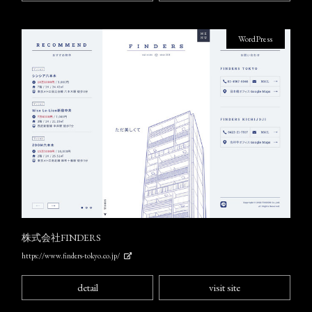
WordPress
株式会社FINDERS
https://www.finders-tokyo.co.jp/
detail
visit site