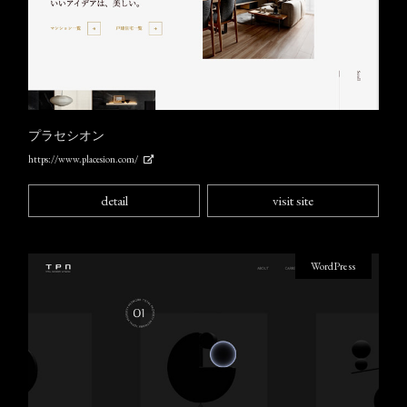
プラセシオン
https://www.placesion.com/
detail
visit site
WordPress