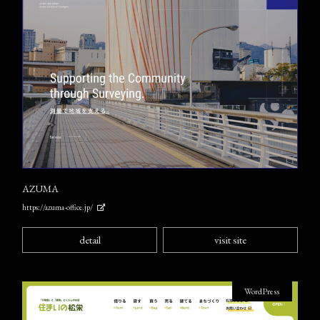
AZUMA
https://azuma-office.jp/
detail
visit site
WordPress