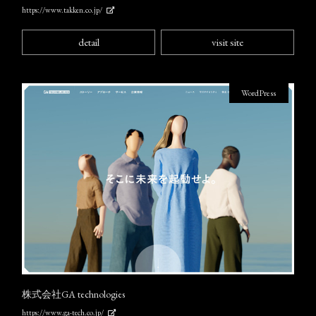
https://www.takken.co.jp/
detail
visit site
WordPress
株式会社GA technologies
https://www.ga-tech.co.jp/