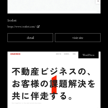
Irodori
https://www.i-rodori.com/
detail
visit site
WordPress