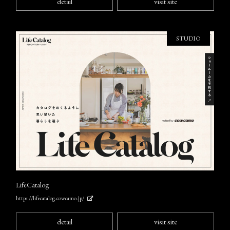
detail
visit site
STUDIO
LifeCatalog
https://lifecatalog.cowcamo.jp/
detail
visit site