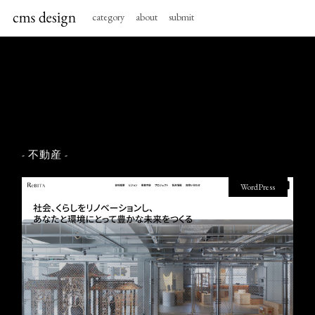
category
about
submit
- 不動産 -
WordPress