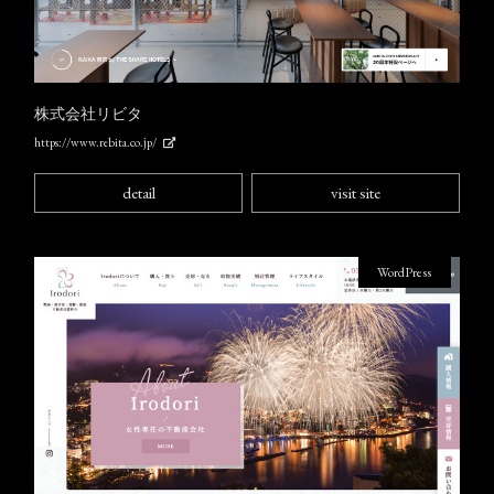
株式会社リビタ
https://www.rebita.co.jp/
detail
visit site
WordPress