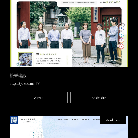
松栄建設
https://syo-ei.com/
detail
visit site
WordPress