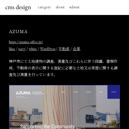
category
about
submit
AZUMA
https://azuma-office.jp/
/
/
/
/
/
blue
navy
white
WordPress
不動産
企業
神戸市にて土地建物の調査、測量及びこれらに伴う図面、書類作
成、不動産の表示に関する登記に必要な土地又は家屋に関する調
査及び測量を行っています。