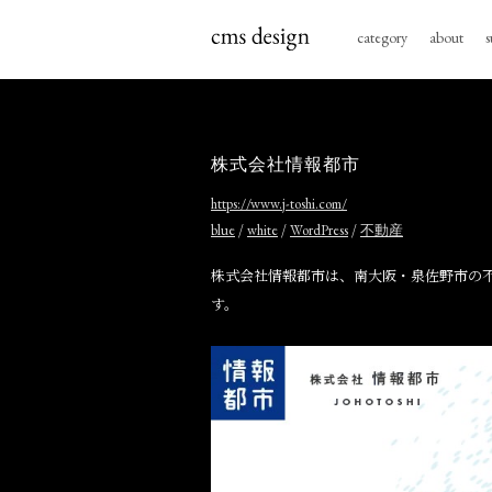
category
about
s
株式会社情報都市
https://www.j-toshi.com/
/
/
/
blue
white
WordPress
不動産
株式会社情報都市は、南大阪・泉佐野市の
す。