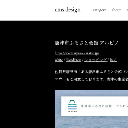
category
about
s
唐津市ふるさと会館 アルピノ
https://www.arpino-karatsu.jp/
/
/
/
white
WordPress
ショッピング
地方
佐賀県唐津市にある唐津市ふるさと会館 ア
アウトもご用意しております。唐津の生産者