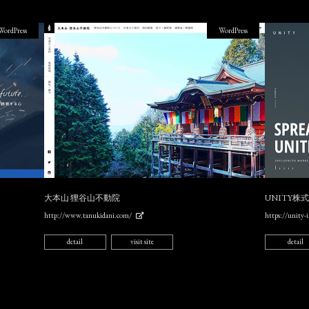
WordPress
WordPress
大本山 狸谷山不動院
UNITY株
http://www.tanukidani.com/
https://unity-i
detail
visit site
detail