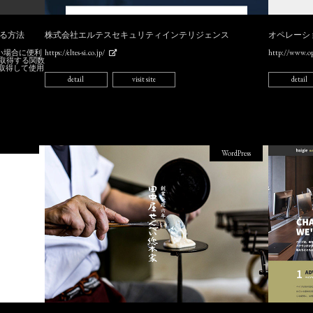
する方法
株式会社エルテスセキュリティインテリジェンス
オペレーシ
たい場合に便利
https://eltes-si.co.jp/
http://www.op
を取得する関数
取得して使用
detail
visit site
detail
WordPress