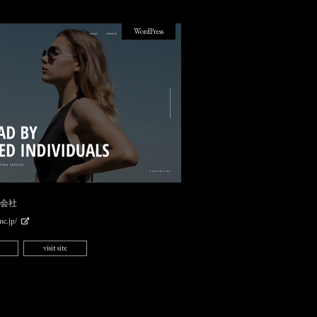
WordPress
式会社
nc.jp/
visit site