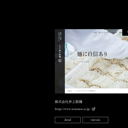
株式会社井上製麺
https://www.is-seimen.co.jp/
detail
visit site