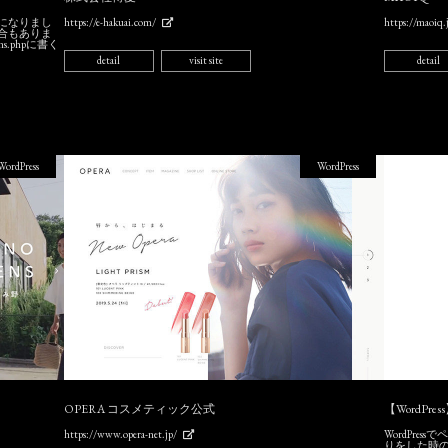
うになりまし
https://e-hakuai.com/
https://maoiq.
合もありま
.phpに書く
detail
visit site
detail
WordPress
WordPress
OPERA コスメティック公式
【WordP
https://www.opera-net.jp/
WordPr
りをした時