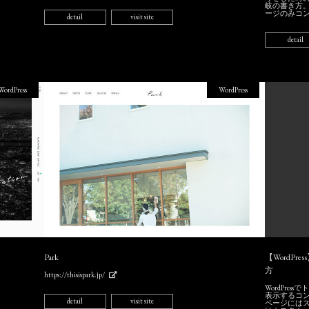
岐の書き方
ージのみコン
detail
visit site
detail
WordPress
WordPress
Park
【WordP
方
https://thisispark.jp/
WordPr
表示するコ
detail
visit site
ページには