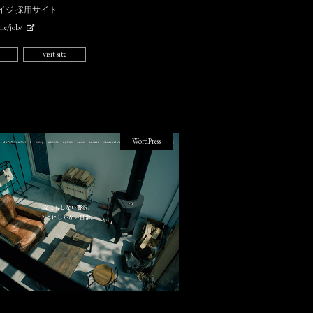
イジ 採用サイト
.me/job/
visit site
WordPress