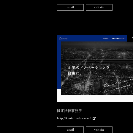
detail
visit site
國峯法律事務所
http://kunimine-law.com/
detail
visit site