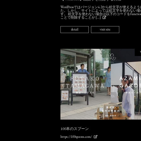
WordPressではバージョン4.2から絵文字が使えるよ
た。しかし、サイトによっては絵文字を使わない場
す。 絵文字を使わない場合は以下のコードをfunctions
ことで削除することが […]
detail
visit site
100本のスプーン
https://100spoons.com/