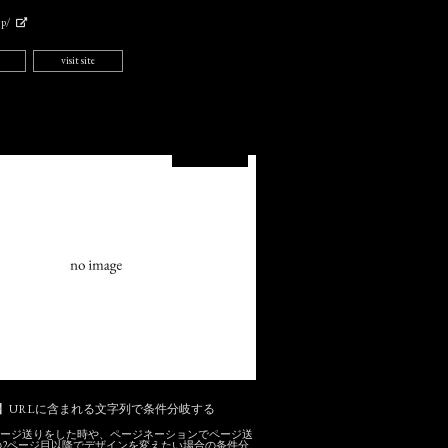
jp/
visit site
ress】URLに含まれる文字列で条件分岐する
essでページ送りをした時や、ページネーションでページ送
の2ページ目以降でデザインを変えたい場合の条件分