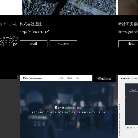
ムタイトルを
株式会社濃建
時計工房 
https://n-ken.net/
https://gishod
.phpにターム名を
hpなどでタク
detail
visit site
detail
 […]
WordPress