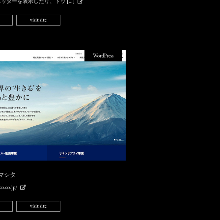
ッダーを表示したり、トッ […]
visit site
WordPress
マシタ
o.co.jp/
visit site