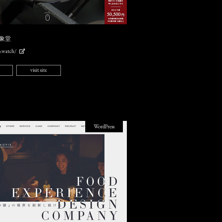
儀象堂
o.watch/
visit site
WordPress