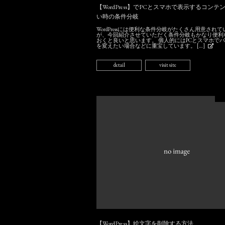
【WordPress】でPCとスマホで表示するコン
い時の条件分岐
WordPressには便利な条件分岐がたくさん用意され
が、今回紹介させていただく条件分岐もかなり便利
おくと良いと思います。 個人的にはPCとスマホで
を変えたい場合などに重宝しています。 […]
detail
visit site
【WordPress】絵文字を削除する方法