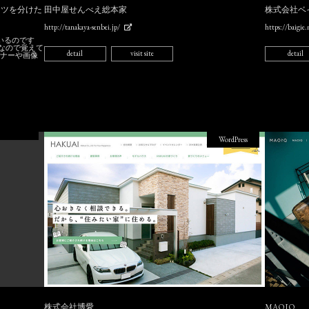
テンツを分けた
田中屋せんべえ総本家
株式会社ベ
http://tanakaya-senbei.jp/
https://baigie
ているのです
なので覚えて
detail
visit site
detail
バナーや画像
WordPress
株式会社博愛
MAOIQ