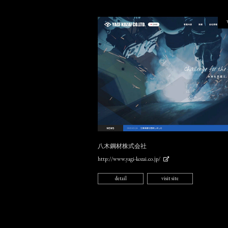
八木鋼材株式会社
http://www.yagi-kozai.co.jp/
detail
visit site