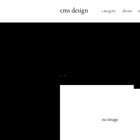
category
about
s
- -