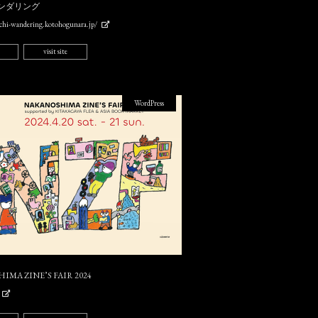
ンダリング
chi-wandering.kotohogunara.jp/
visit site
WordPress
MA ZINE’S FAIR 2024