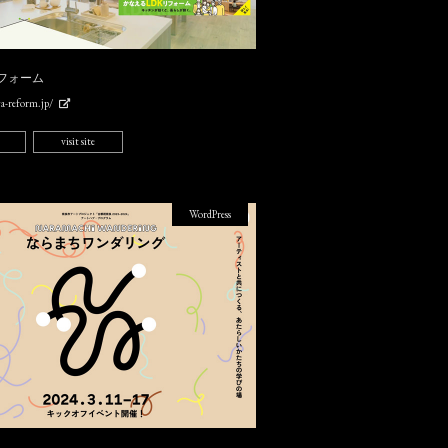
フォーム
wa-reform.jp/
visit site
WordPress