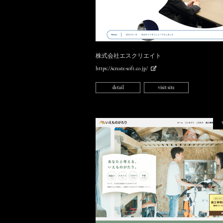
株式会社エスクリエイト
https://screate-soft.co.jp/
detail
visit site