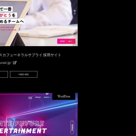
スカフューネラルサプライ 採用サイト
ecruit.jp/
visit site
WordPress