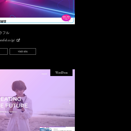
ラフル
raful.co.jp/
visit site
WordPress