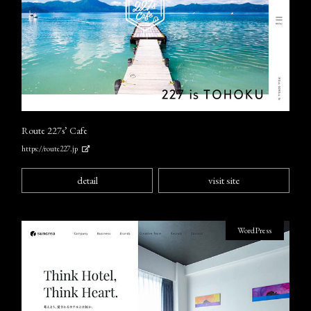
Route 227s’ Cafe
https://route227.jp
detail
visit site
WordPress