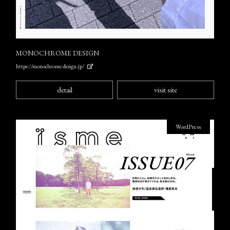
MONOCHROME DESIGN
https://monochrome-design.jp/
detail
visit site
WordPress