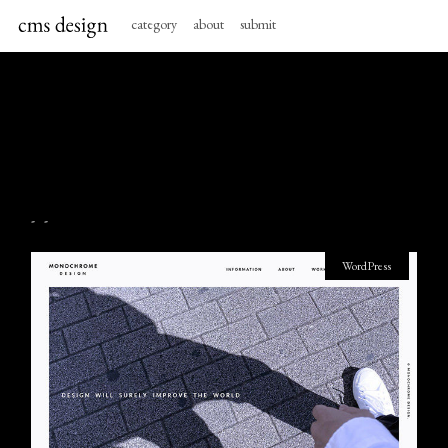
category
about
submit
- -
WordPress