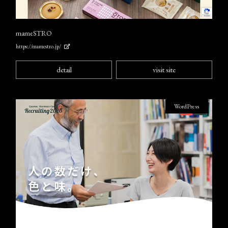
mameSTRO
https://mamestro.jp/
detail
visit site
WordPress