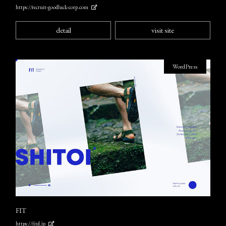
https://recruit-goodluck-corp.com
detail
visit site
WordPress
FIT
https://fitd.jp