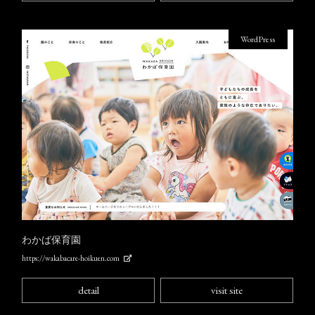
WordPress
わかば保育園
https://wakabacare-hoikuen.com
detail
visit site