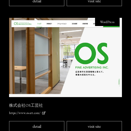
detail
visit site
WordPress
株式会社OS工芸社
https://www.os-art.com/
detail
visit site