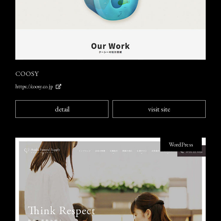
COOSY
https://coosy.co.jp
detail
visit site
WordPress