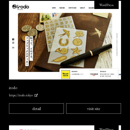
WordPress
irodo
https://irodo.tokyo
detail
visit site
WordPress