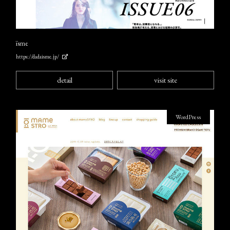
ïsme
https://dadaisme.jp/
detail
visit site
WordPress