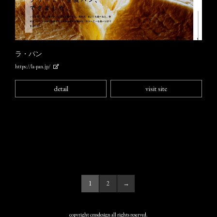
ラ・パン
https://la-pan.jp/
detail
visit site
1
2
→
copyright cmsdesign all rights reserved.