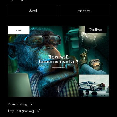
detail
visit site
WordPress
BrandingEngineer
https://b-engineer.co.jp/