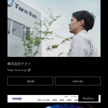
株式会社テクト
https://texto.co.jp
detail
visit site
WordPress