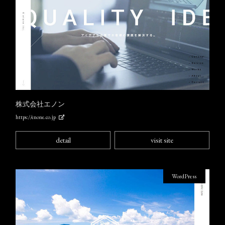
株式会社エノン
https://enone.co.jp
detail
visit site
WordPress