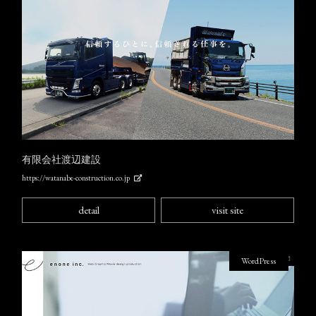
有限会社渡辺建設
https://watanabe-construction.co.jp
detail
visit site
WordPress