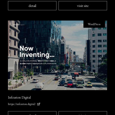
detail
visit site
WordPress
Infcurion Digital
https://infcurion.digital/