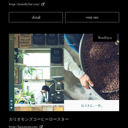
https://jetsetdrybar.com/
detail
visit site
WordPress
カリオモンズコーヒーロースター
https://kariomons.com/