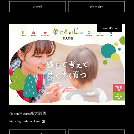
detail
visit site
WordPress
GreenHouse新大阪園
https://greenhouse.fun/