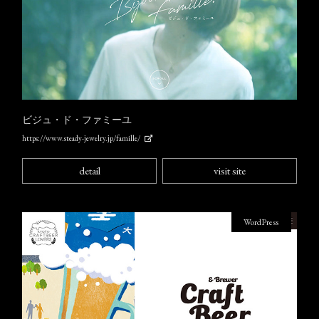
ビジュ・ド・ファミーユ
https://www.steady-jewelry.jp/famille/
detail
visit site
WordPress