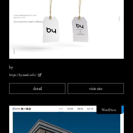
by
https://by.sssssk.info/
detail
visit site
WordPress