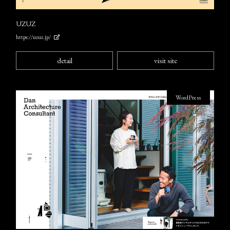
UZUZ
https://uzuz.jp/
detail
visit site
WordPress