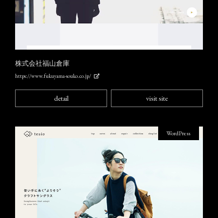
株式会社福山倉庫
https://www.fukuyama-souko.co.jp/
detail
visit site
WordPress