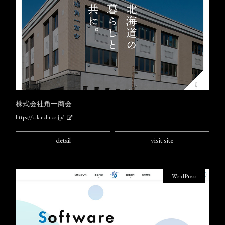
株式会社角一商会
https://kakuichi.co.jp/
detail
visit site
WordPress