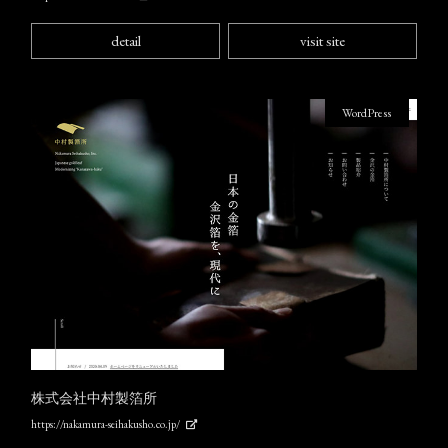
detail
visit site
WordPress
株式会社中村製箔所
https://nakamura-seihakusho.co.jp/