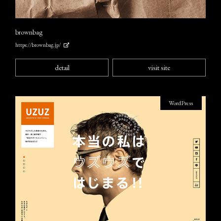
brownbag
https://brownbag.jp/
detail
visit site
WordPress