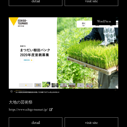
detail
visit site
WordPress
大地の芸術祭
https://www.echigo-tsumari.jp/
detail
visit site