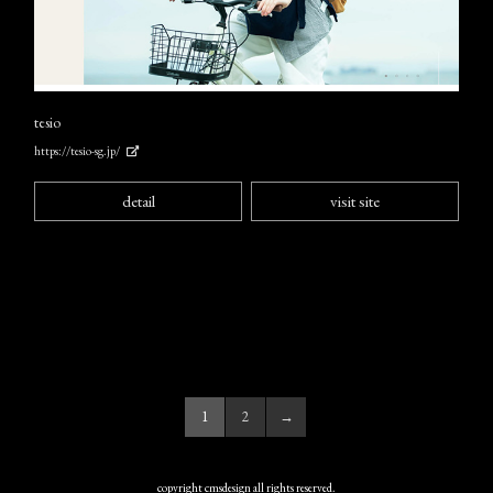
tesio
https://tesio-sg.jp/
detail
visit site
1
2
→
copyright cmsdesign all rights reserved.