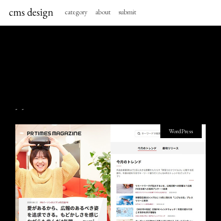
category
about
submit
- -
WordPress