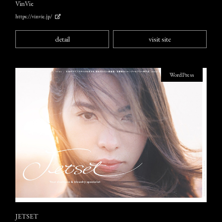
VinVie
https://vinvie.jp/
detail
visit site
WordPress
JETSET