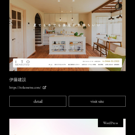
伊藤建設
https://itokensetsu.com/
detail
visit site
WordPress