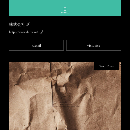
株式会社 〆
https://www.shime.co/
detail
visit site
WordPress