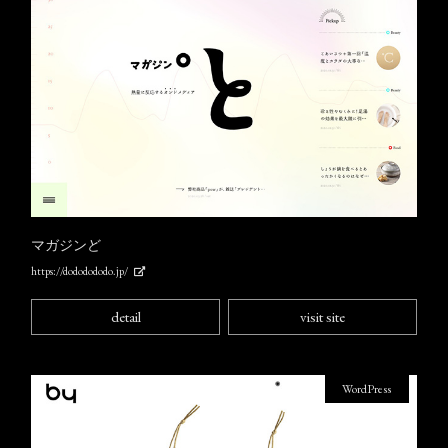
マガジンど
https://dododododo.jp/
detail
visit site
WordPress