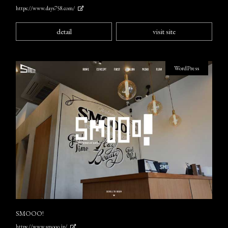
https://www.days758.com/
detail
visit site
WordPress
SMOOO!
https://www.smooo.jp/