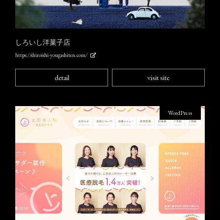
しろいし洋菓子店
https://shiroishi-yougashiten.com/
detail
visit site
WordPress