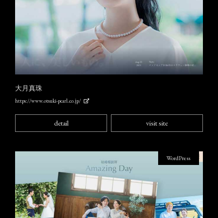
大月真珠
https://www.otsuki-pearl.co.jp/
detail
visit site
WordPress