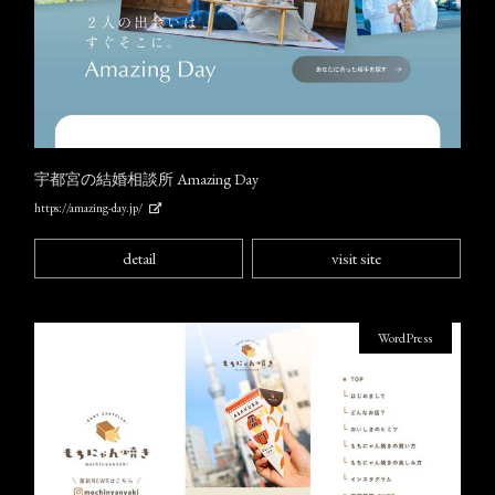
宇都宮の結婚相談所 Amazing Day
https://amazing-day.jp/
detail
visit site
WordPress