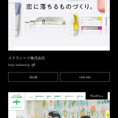
ステラシード株式会社
https://stellaseed.jp/
detail
visit site
WordPress