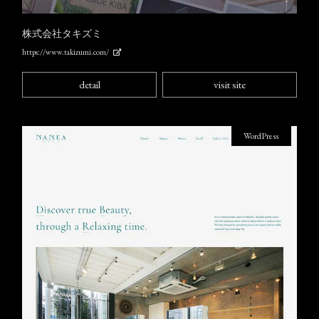
株式会社タキズミ
https://www.takizumi.com/
detail
visit site
WordPress