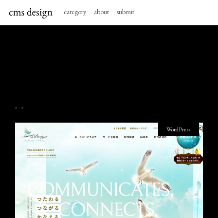
category
about
submit
- -
WordPress