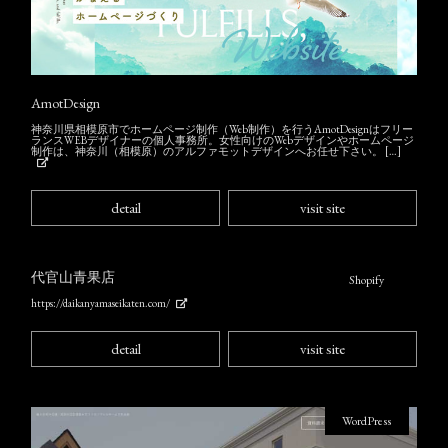
AmotDesign
神奈川県相模原市でホームページ制作（Web制作）を行うAmotDesignはフリー
ランスWEBデザイナーの個人事務所。女性向けのWebデザインやホームページ
制作は、神奈川（相模原）のアルファモットデザインへお任せ下さい。 […]
detail
visit site
代官山青果店
Shopify
https://daikanyamaseikaten.com/
detail
visit site
WordPress