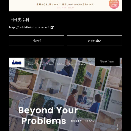
上田皮ふ科
https://uedahifuka-beauty.com/
detail
visit site
WordPress