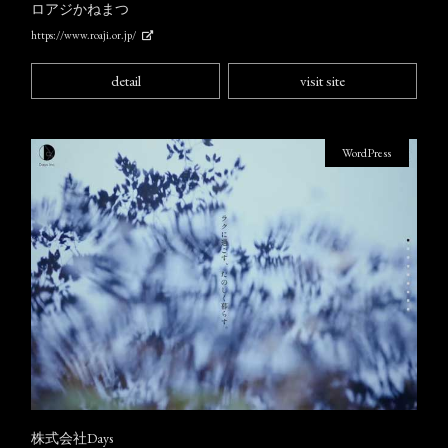
ロアジかねまつ
https://www.roaji.or.jp/
detail
visit site
WordPress
株式会社Days