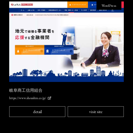
WordPress
岐阜商工信用組合
https://www.shoushin.co.jp/
detail
visit site