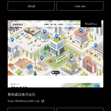
detail
visit site
WordPress
敷島建設株式会社
https://shikishima-build.co.jp/