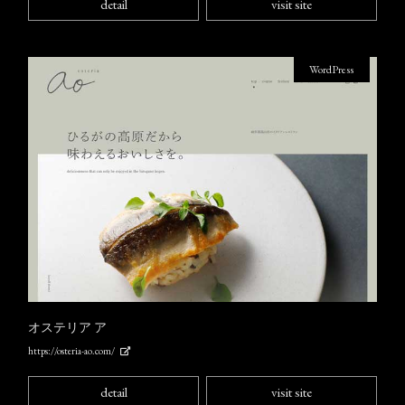
detail
visit site
WordPress
オステリア ア
https://osteria-ao.com/
detail
visit site