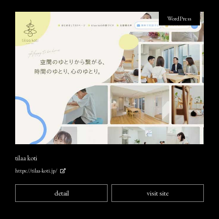
WordPress
tilaa koti
https://tilaa-koti.jp/
detail
visit site