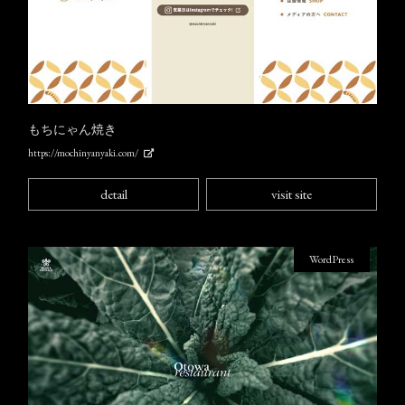
もちにゃん焼き
https://mochinyanyaki.com/
detail
visit site
WordPress