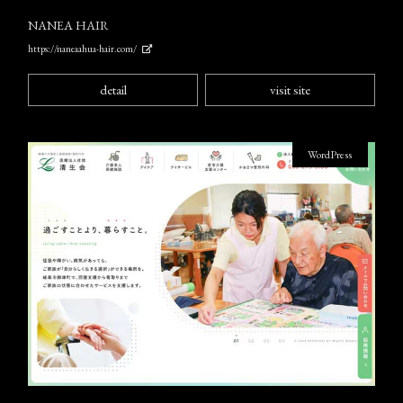
NANEA HAIR
https://naneaahua-hair.com/
detail
visit site
WordPress