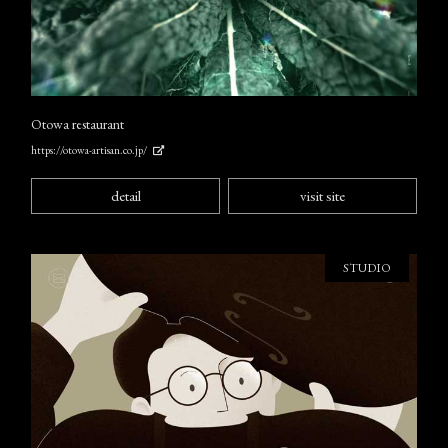
Otowa restaurant
https://otowa-artisan.co.jp/
detail
visit site
STUDIO